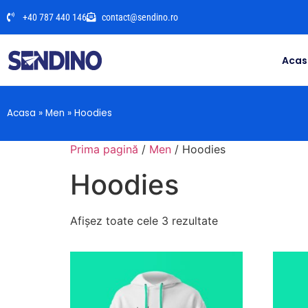
+40 787 440 146
contact@sendino.ro
Acas
Acasa
»
Men
»
Hoodies
Prima pagină
/
Men
/ Hoodies
Hoodies
Afișez toate cele 3 rezultate